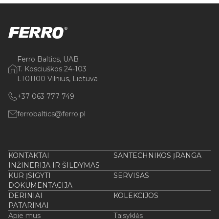
Ferro Baltics, UAB
T. Kosciuškos 24-103
LT01100 Vilnius, Lietuva
+37 063 777 749
ferrobaltics@ferro.pl
KONTAKTAI
SANTECHNIKOS ĮRANGA
INŽINERIJA IR ŠILDYMAS
KUR ĮSIGYTI
SERVISAS
DOKUMENTACIJA
DERINIAI
KOLEKCIJOS
PATARIMAI
Apie mus
Taisyklės