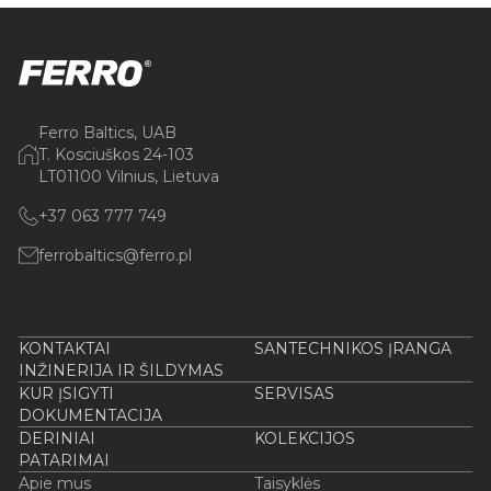
Ferro Baltics, UAB
T. Kosciuškos 24-103
LT01100 Vilnius, Lietuva
+37 063 777 749
ferrobaltics@ferro.pl
KONTAKTAI
SANTECHNIKOS ĮRANGA
INŽINERIJA IR ŠILDYMAS
KUR ĮSIGYTI
SERVISAS
DOKUMENTACIJA
DERINIAI
KOLEKCIJOS
PATARIMAI
Apie mus
Taisyklės