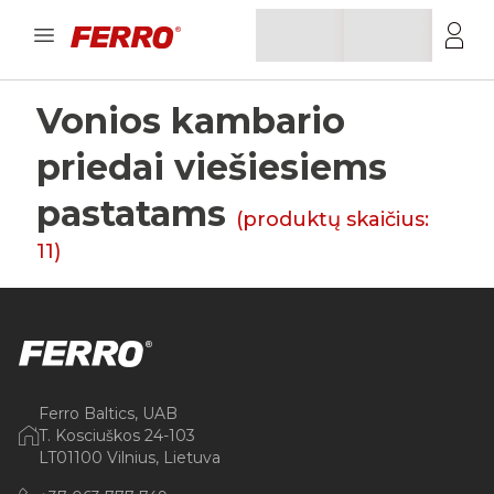
Vonios kambario
priedai viešiesiems
pastatams
(produktų skaičius:
11
)
Ferro Baltics, UAB
T. Kosciuškos 24-103
LT01100 Vilnius, Lietuva