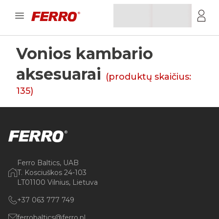
Vonios kambario
aksesuarai
(produktų skaičius:
135
)
Ferro Baltics, UAB
T. Kosciuškos 24-103
LT01100 Vilnius, Lietuva
+37 063 777 749
ferrobaltics@ferro.pl