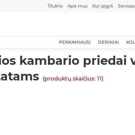
Titulinis
Apie mus
Kur įsigyti
Servisas
PERKAMIAUSI
DERINIAI
KOL
os kambario priedai 
tatams
(produktų skaičius:
11
)