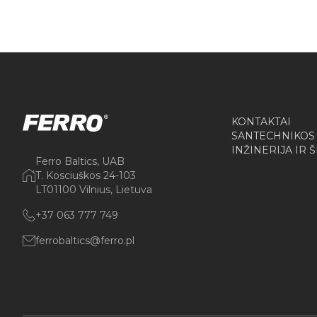
KONTAKTAI
SANTECHNIKOS
INŽINERIJA IR 
Ferro Baltics, UAB
T. Kosciuškos 24-103
LT01100 Vilnius, Lietuva
+37 063 777 749
ferrobaltics@ferro.pl