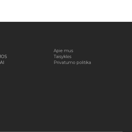
I
Apie mus
JOS
Taisyklės
AI
Privatumo politika