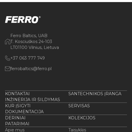
Ferro Baltics, UAB
T. Kosciuškos 24-103
LT01100 Vilnius, Lietuva
+37 063 777 749
ferrobaltics@ferro.pl
KONTAKTAI
SANTECHNIKOS ĮRANGA
INŽINERIJA IR ŠILDYMAS
KUR ĮSIGYTI
SERVISAS
DOKUMENTACIJA
DERINIAI
KOLEKCIJOS
PATARIMAI
Apie mus
Taisyklės