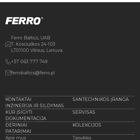
Ferro Baltics, UAB
T. Kosciuškos 24-103
LT01100 Vilnius, Lietuva
+37 063 777 749
ferrobaltics@ferro.pl
KONTAKTAI
SANTECHNIKOS ĮRANGA
INŽINERIJA IR ŠILDYMAS
KUR ĮSIGYTI
SERVISAS
DOKUMENTACIJA
DERINIAI
KOLEKCIJOS
PATARIMAI
Apie mus
Taisyklės