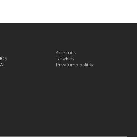
I
Apie mus
JOS
Taisyklės
AI
Privatumo politika