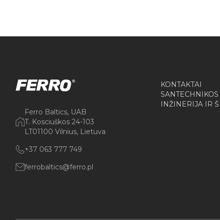
KONTAKTAI
SANTECHNIKOS
INŽINERIJA IR 
Ferro Baltics, UAB
T. Kosciuškos 24-103
LT01100 Vilnius, Lietuva
+37 063 777 749
ferrobaltics@ferro.pl