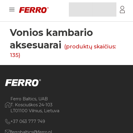
Vonios kambario
aksesuarai
(produktų skaičius:
135
)
Ferro Baltics, UAB
T. Kosciuškos 24-103
LT01100 Vilnius, Lietuva
+37 063 777 749
ferrobaltics@ferro.pl