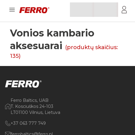
Vonios kambario
aksesuarai
(produktų skaičius:
135
)
Ferro Baltics, UAB
T. Kosciuškos 24-103
LT01100 Vilnius, Lietuva
+37 063 777 749
ferrobaltics@ferro.pl