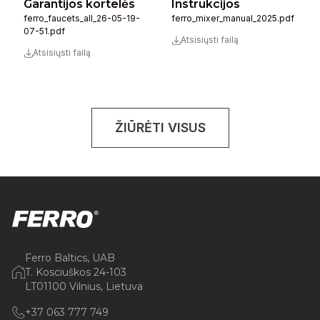
Garantijos kortelės
Instrukcijos
ferro_faucets_all_26-05-19-
ferro_mixer_manual_2025.pdf
07-51.pdf
Atsisiųsti failą
Atsisiųsti failą
ŽIŪRĖTI VISUS
Ferro Baltics, UAB
T. Kosciuškos 24-103
LT01100 Vilnius, Lietuva
+37 063 777 749