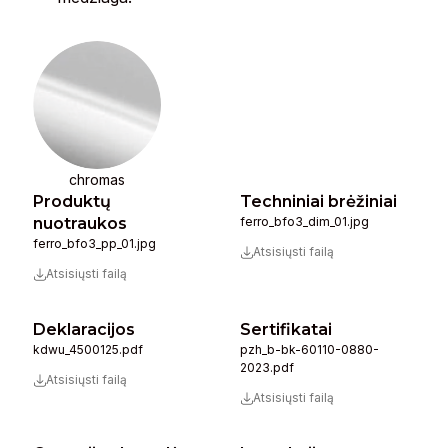
chromas
Produktų
Techniniai brėžiniai
nuotraukos
ferro_bfo3_dim_01.jpg
ferro_bfo3_pp_01.jpg
Atsisiųsti failą
Atsisiųsti failą
Deklaracijos
Sertifikatai
kdwu_4500125.pdf
pzh_b-bk-60110-0880-
2023.pdf
Atsisiųsti failą
Atsisiųsti failą