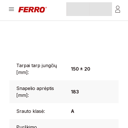
Tarpai tarp jungčių
150 ± 20
[mm]:
Snapelio aprėptis
183
[mm]:
Srauto klasė:
A
Purškimo