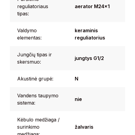
reguliatoriaus
aerator M24x1
tipas:
Valdymo
keraminis
elementas:
reguliatorius
Jungčių tipas ir
jungtys G1/2
skersmuo:
Akustinė grupė:
N
Vandens taupymo
nie
sistema:
Kėbulo medžiaga /
surinkimo
žalvaris
medžiaga: