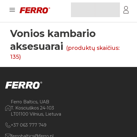
Vonios kambario
aksesuarai
(produktų skaičius:
135
)
Ferro Baltics, UAB
T. Kosciuškos 24-103
LT01100 Vilnius, Lietuva
+37 063 777 749
ferrobaltics@ferro.pl