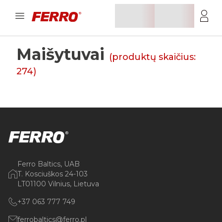
Maišytuvai
(produktų skaičius:
274
)
Ferro Baltics, UAB
T. Kosciuškos 24-103
LT01100 Vilnius, Lietuva
+37 063 777 749
ferrobaltics@ferro.pl