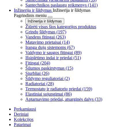
Santechnikos paslaugų reikmenys
(141)
Inžinerija ir šildymas
Inžinerija ir šildymas
Pagrindinis meniu
Inžinerija ir šildymas
Žiūrėti visus šios kategorijos produktus
Grindų šildymas
(197)
Vandens fitingai
(263)
Matavimo prietaisai
(14)
Įranga dujų sistemoms
(67)
Valdymo ir saugos fitingai
(89)
Išsiplėtimo indai ir priedai
(51)
Fitingai
(204)
Šilumos paskirstymas
(15)
Siurbliai
(26)
Šildymo reguliatoriai
(2)
Radiatoriai
(28)
Termostatų ir radiatorių priedai
(159)
Elastiniai sujungimai
(86)
Aptarnavimo priedai, atsarginės dalys
(33)
Perkamiausi
Deriniai
Kolekcijos
Patarimai