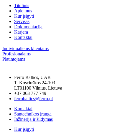
Titulinis
Apie mus
Kur įsigyti
Servisas
Dokumentacija
Karjera
Kontaktai
Individualiems klientams
Profesionalams
Platintojams
Ferro Baltics, UAB
T. Kosciuškos 24-103
LT01100 Vilnius, Lietuva
+37 063 777 749
ferrobaltics@ferro.pl
Kontaktai
Santechnikos įranga
Inžinerija ir šildymas
Kur įsigyti