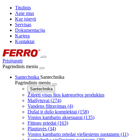
Titulinis
Apie mus
Kur įsigyti
Servisas
Dokumentacija
Karjera
Kontaktai
Prisijungti
Pagrindinis meniu
Santechnika
Santechnika
Pagrindinis meniu
Santechnika
Žiūrėti visus šios kategorijos produktus
Maišytuvai
(274)
Vandens filtravimas
(4)
Dušai ir dušo komplektai
(158)
Vonios kambario aksesuarai
(135)
Fitingų priedai
(163)
Plautuvės
(34)
Vonios kambario priedai viešiesiems pastatams
(11)
Santechnika viešiesiems pastatams
(39)