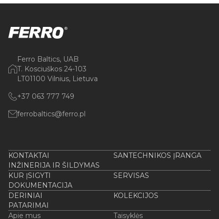
Ferro Baltics, UAB
T. Kosciuškos 24-103
LT01100 Vilnius, Lietuva
+37 063 777 749
ferrobaltics@ferro.pl
KONTAKTAI
SANTECHNIKOS ĮRANGA
INŽINERIJA IR ŠILDYMAS
KUR ĮSIGYTI
SERVISAS
DOKUMENTACIJA
DERINIAI
KOLEKCIJOS
PATARIMAI
Apie mus
Taisyklės