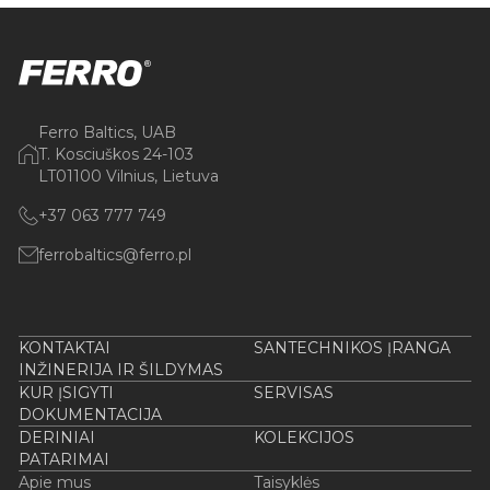
Ferro Baltics, UAB
T. Kosciuškos 24-103
LT01100 Vilnius, Lietuva
+37 063 777 749
ferrobaltics@ferro.pl
KONTAKTAI
SANTECHNIKOS ĮRANGA
INŽINERIJA IR ŠILDYMAS
KUR ĮSIGYTI
SERVISAS
DOKUMENTACIJA
DERINIAI
KOLEKCIJOS
PATARIMAI
Apie mus
Taisyklės