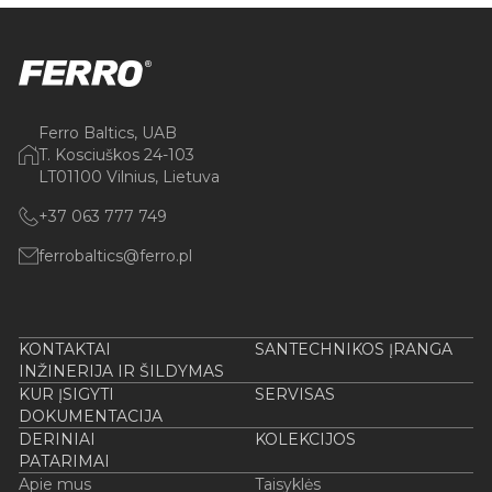
Ferro Baltics, UAB
T. Kosciuškos 24-103
LT01100 Vilnius, Lietuva
+37 063 777 749
ferrobaltics@ferro.pl
KONTAKTAI
SANTECHNIKOS ĮRANGA
INŽINERIJA IR ŠILDYMAS
KUR ĮSIGYTI
SERVISAS
DOKUMENTACIJA
DERINIAI
KOLEKCIJOS
PATARIMAI
Apie mus
Taisyklės