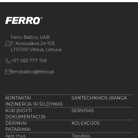
Ferro Baltics, UAB
T. Kosciuškos 24-103
LT01100 Vilnius, Lietuva
+37 063 777 749
ferrobaltics@ferro.pl
KONTAKTAI
SANTECHNIKOS ĮRANGA
INŽINERIJA IR ŠILDYMAS
KUR ĮSIGYTI
SERVISAS
DOKUMENTACIJA
DERINIAI
KOLEKCIJOS
PATARIMAI
Apie mus
Taisyklės