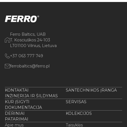
Ferro Baltics, UAB
T. Kosciuškos 24-103
LT01100 Vilnius, Lietuva
+37 063 777 749
ferrobaltics@ferro.pl
KONTAKTAI
SANTECHNIKOS ĮRANGA
INŽINERIJA IR ŠILDYMAS
KUR ĮSIGYTI
SERVISAS
DOKUMENTACIJA
DERINIAI
KOLEKCIJOS
PATARIMAI
Apie mus
Taisyklės