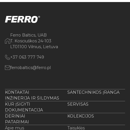
Ferro Baltics, UAB
T. Kosciuškos 24-103
LT01100 Vilnius, Lietuva
+37 063 777 749
ferrobaltics@ferro.pl
KONTAKTAI
SANTECHNIKOS ĮRANGA
INŽINERIJA IR ŠILDYMAS
KUR ĮSIGYTI
SERVISAS
DOKUMENTACIJA
DERINIAI
KOLEKCIJOS
PATARIMAI
Apie mus
Taisyklės