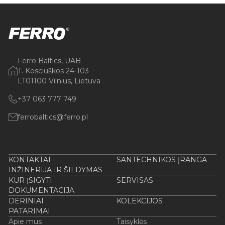
Ferro Baltics, UAB
T. Kosciuškos 24-103
LT01100 Vilnius, Lietuva
+37 063 777 749
ferrobaltics@ferro.pl
KONTAKTAI
SANTECHNIKOS ĮRANGA
INŽINERIJA IR ŠILDYMAS
KUR ĮSIGYTI
SERVISAS
DOKUMENTACIJA
DERINIAI
KOLEKCIJOS
PATARIMAI
Apie mus
Taisyklės