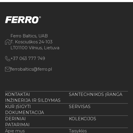
Ferro Baltics, UAB
T. Kosciuškos 24-103
LT01100 Vilnius, Lietuva
+37 063 777 749
ferrobaltics@ferro.pl
KONTAKTAI
SANTECHNIKOS ĮRANGA
INŽINERIJA IR ŠILDYMAS
KUR ĮSIGYTI
SERVISAS
DOKUMENTACIJA
DERINIAI
KOLEKCIJOS
PATARIMAI
Apie mus
Taisyklės