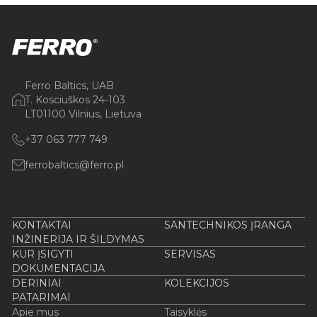
Ferro Baltics, UAB
T. Kosciuškos 24-103
LT01100 Vilnius, Lietuva
+37 063 777 749
ferrobaltics@ferro.pl
KONTAKTAI
SANTECHNIKOS ĮRANGA
INŽINERIJA IR ŠILDYMAS
KUR ĮSIGYTI
SERVISAS
DOKUMENTACIJA
DERINIAI
KOLEKCIJOS
PATARIMAI
Apie mus
Taisyklės