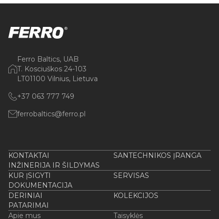
Ferro Baltics, UAB
T. Kosciuškos 24-103
LT01100 Vilnius, Lietuva
+37 063 777 749
ferrobaltics@ferro.pl
KONTAKTAI
SANTECHNIKOS ĮRANGA
INŽINERIJA IR ŠILDYMAS
KUR ĮSIGYTI
SERVISAS
DOKUMENTACIJA
DERINIAI
KOLEKCIJOS
PATARIMAI
Apie mus
Taisyklės