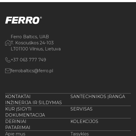
Ferro Baltics, UAB
T. Kosciuškos 24-103
LT01100 Vilnius, Lietuva
+37 063 777 749
ferrobaltics@ferro.pl
KONTAKTAI
SANTECHNIKOS ĮRANGA
INŽINERIJA IR ŠILDYMAS
KUR ĮSIGYTI
SERVISAS
DOKUMENTACIJA
DERINIAI
KOLEKCIJOS
PATARIMAI
Apie mus
Taisyklės