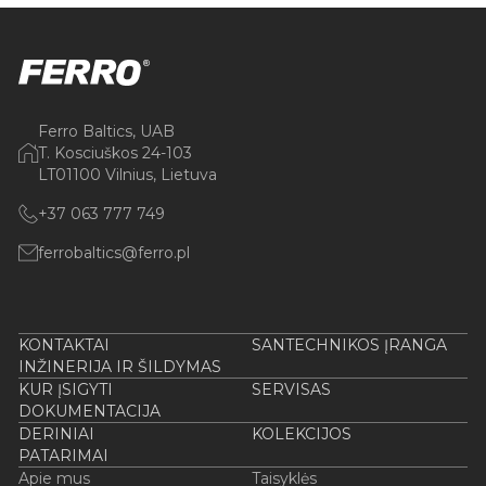
Ferro Baltics, UAB
T. Kosciuškos 24-103
LT01100 Vilnius, Lietuva
+37 063 777 749
ferrobaltics@ferro.pl
KONTAKTAI
SANTECHNIKOS ĮRANGA
INŽINERIJA IR ŠILDYMAS
KUR ĮSIGYTI
SERVISAS
DOKUMENTACIJA
DERINIAI
KOLEKCIJOS
PATARIMAI
Apie mus
Taisyklės