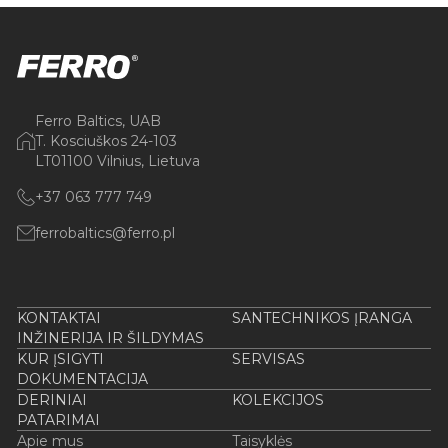
Ferro Baltics, UAB
T. Kosciuškos 24-103
LT01100 Vilnius, Lietuva
+37 063 777 749
ferrobaltics@ferro.pl
KONTAKTAI
SANTECHNIKOS ĮRANGA
INŽINERIJA IR ŠILDYMAS
KUR ĮSIGYTI
SERVISAS
DOKUMENTACIJA
DERINIAI
KOLEKCIJOS
PATARIMAI
Apie mus
Taisyklės