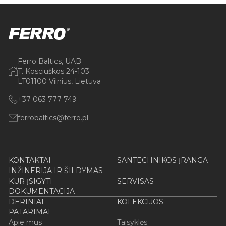
Ferro Baltics, UAB
T. Kosciuškos 24-103
LT01100 Vilnius, Lietuva
+37 063 777 749
ferrobaltics@ferro.pl
KONTAKTAI
SANTECHNIKOS ĮRANGA
INŽINERIJA IR ŠILDYMAS
KUR ĮSIGYTI
SERVISAS
DOKUMENTACIJA
DERINIAI
KOLEKCIJOS
PATARIMAI
Apie mus
Taisyklės